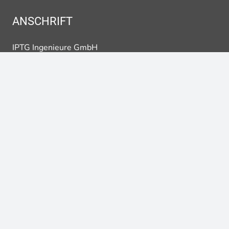
ANSCHRIFT
IPTG Ingenieure GmbH
Am Joachimsberg 10-12
71083 Herrenberg
QUICKLINKS
Kontakt
Referenzen
Unternehmen