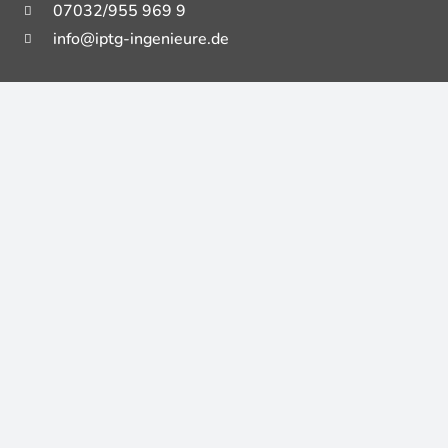
07032/955 969 9
info@iptg-ingenieure.de
ANSCHRIFT
IPTG Ingenieure GmbH
Am Joachimsberg 10-12
71083 Herrenberg
QUICKLINKS
Kontakt
Referenzen
Unternehmen